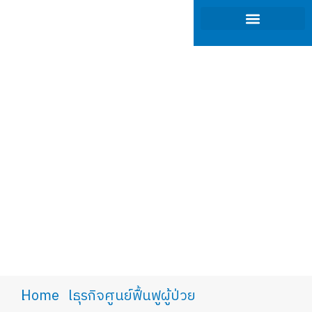
ภาพรวมของธุรกิจ
การกำกับดูแลกิจการ
นักลงทุนสัมพันธ์
การพัฒนาที่ยั่งยืน
You are here:
Home
ธุรกิจศูนย์ฟื้นฟูผู้ป่วย