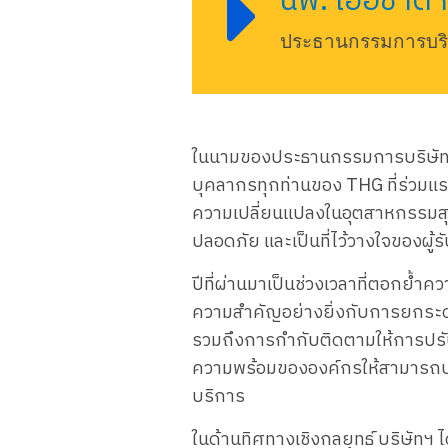
นพ. เอื้อชาติ
ประธานกรรมการบริ
ใน​นาม​ของ​ประธาน​กรรมการ​บริษัท
บุคลากร​ทุก​ท่าน​ของ THG ที่​ร่วม​แรง
ความ​เปลี่ยนแปลง​ใน​อุตสาหกรรม​สุขภ
ปลอดภัย และ​เป็น​ที่​ไว้​วางใจ​ของ​ผู้​ร
ปี​ที่​ผ่าน​มา​เป็น​ช่วง​เวลา​ที่​ตอก
ความ​สำคัญ​อย่าง​ยิ่ง​กับ​การ​ยก​ร
รวม​ถึง​การ​กำกับ​ติดตาม​ให้การ​ปรับ
ความ​พร้อม​ของ​องค์กร​ให้​สามารถ​ปรับ
บริการ
ใน​ด้าน​ทิศทาง​เชิงกล​ยุทธ์ บริษัท​ฯ 