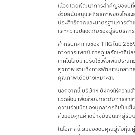
เนื่อง โดย​พัฒนาการ​สำคัญ​ของ​ปี​ที่​ผ
ช่วย​สนับสนุน​เสถียรภาพ​ของ​โครงสร้าง
ประสิทธิภาพ​และ​มาตรฐาน​การ​ดำเนิน
และ​ความ​ปลอดภัย​ของ​ผู้​รับ​บริการ
สำหรับ​ทิศทาง​ของ THG ใน​ปี 2569 บริษั
ทางการ​แพทย์ การ​ดูแล​รักษา​ที่​ปลอดภ
เทคโนโลยี​มา​ปรับ​ใช้​เพื่อ​เพิ่ม​ปร
สุขภาพ รวม​ถึง​การ​พัฒนา​บุคลากร​และ
คุณภาพ​ได้​อย่าง​เหมาะสม
นอกจาก​นี้ บริษัท​ฯ ยัง​คง​ให้​ความ​ส
แวดล้อม เพื่อ​ร่วม​ยก​ระดับ​การ​สาธา
ความ​ร่วมมือ​ของ​บุคลากร​ที่​เข้มแข็ง
ส่ง​มอบ​คุณ​ค่า​อย่าง​ยั่งยืน​แก่​ผู้​รับ
ใน​โอกาส​นี้ ผม​ขอ​ขอบคุณ​ผู้​ถือ​หุ้น ค