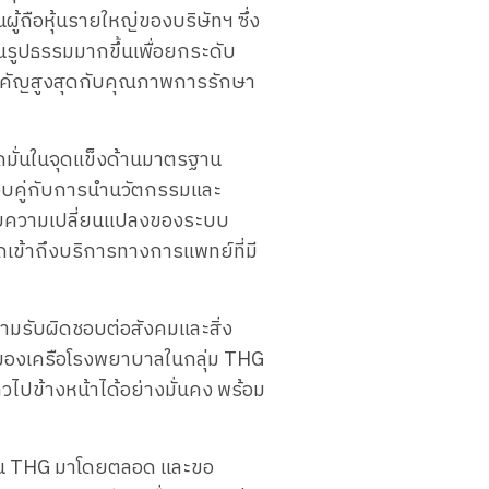
​ถือ​หุ้น​ราย​ใหญ่​ของ​บริษัท​ฯ ซึ่ง​
รูปธรรม​มาก​ขึ้น​เพื่อ​ยก​ระดับ​
ัญ​สูง​สุด​กับ​คุณภาพ​การ​รักษา​
​มั่น​ใน​จุด​แข็ง​ด้าน​มาตรฐาน​
​คู่​กับ​การนำ​น​วัต​กรรม​และ​
​กับ​ความ​เปลี่ยนแปลง​ของ​ระบบ​
ข้าถึง​บริการ​ทางการ​แพทย์​ที่​มี​
าม​รับผิดชอบ​ต่อ​สังคม​และ​สิ่ง
พ​ของ​เครือ​โรง​พยาบาล​ใน​กลุ่ม THG
ไป​ข้าง​หน้า​ได้​อย่าง​มั่นคง พร้อม​
สนับสนุน THG มา​โดย​ตลอด และ​ขอ​