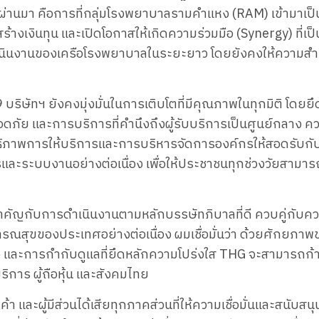
่าน​มา คือ​การ​ที่​กลุ่ม​โรง​พยาบาล​ราม​คำแหง (RAM) เข้า​มา​เป็น​ผู้
​เงิน​ทุน และ​เปิด​โอกาส​ให้​เกิด​ความ​ร่วมมือ (Synergy) ที่​เป็น​
​งาน​ของ​เครือ​โรง​พยาบาล​ใน​ระยะ​ยาว โดย​ยัง​คง​ให้​ความ​สำค
ท​ฯ ยัง​คง​มุ่ง​มั่น​ใน​การ​เติบโต​ที่​มี​คุณภาพ​ใน​ทุก​มิติ โดย​ยึด
ัย และ​การ​บริการ​ที่​คำนึง​ถึง​ผู้​รับ​บริการ​เป็น​ศูนย์​กลาง ควบ
ะสิทธิภาพ​การ​ให้​บริการ​และ​การ​บริหาร​จัดการ​องค์กร​ให้​สอด​รับ
​ระบบ​งาน​อย่าง​ต่อ​เนื่อง เพื่อให้​ประชาชน​ทุก​ช่วง​วัย​สามารถ​เ
ำคัญ​กับ​การ​ดำเนิน​งาน​ตาม​หลัก​บรรษัท​ภิบาลที่ดี ควบ​คู่​กับ​คว
รณสุข​ของ​ประเทศ​อย่าง​ต่อ​เนื่อง ผม​เชื่อ​มั่น​ว่า ด้วย​ศักยภา
 และ​การ​กำกับ​ดูแล​ที่​ยึด​หลัก​ความ​โปร่งใส THG จะ​สามารถ​ก้าว​
​บริการ ผู้​ถือ​หุ้น และ​สังคม​ไทย
ู่​ค้า และ​ผู้​มี​ส่วน​ได้เสีย​ทุก​ภาค​ส่วน​ที่​ให้​ความ​เชื่อ​มั่น​และ​