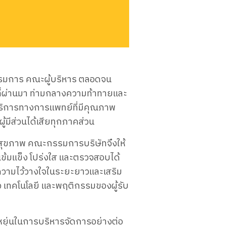
รมการ คณะ​ผู้​บริหาร ตลอด​จน​
ที่​ผ่าน​มา ท่ามกลาง​ความ​ท้าทาย​และ​
บริการ​ทางการ​แพทย์​ที่​มี​คุณภาพ
้​มี​ส่วน​ได้เสีย​ทุก​ภาค​ส่วน
าน​สุขภาพ คณะ​กรรมการ​บริษัท​จึง​ให้​
เข้มแข็ง โปร่งใส และ​ตรวจ​สอบ​ได้
าม​ไว้​วางใจ​ใน​ระยะ​ยาว​และ​เสริม​
จ เทคโนโลยี และ​พฤติกรรม​ของ​ผู้​รับ​
ยุ่น​ใน​การ​บริหาร​จัดการ​อย่าง​ต่อ​