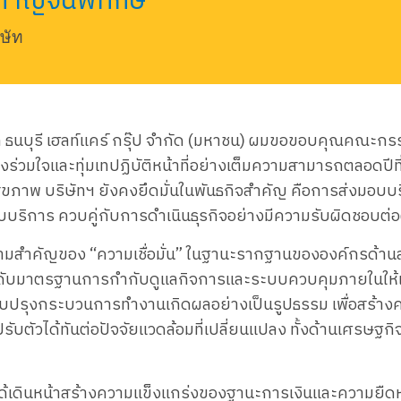
 กาญจนพิทักษ์
ษัท
 ธนบุรี เฮลท์แคร์ กรุ๊ป จำกัด (มหาชน) ผม​ขอ​ขอบคุณ​คณะ​กร
​ร่วมใจ​และ​ทุ่มเท​ปฏิบัติ​หน้าที่​อย่าง​เต็ม​ความ​สามารถ​ตลอด​ปี​
าพ บริษัท​ฯ ยัง​คง​ยึด​มั่น​ใน​พัน​ธ​กิจ​สำคัญ คือ​การ​ส่ง​มอบ​
ับ​บริการ ควบ​คู่​กับ​การ​ดำเนิน​ธุรกิจ​อย่าง​มีค​วาม​รับผิดชอบ​ต่อ​ผู
​ย้ำ​ความ​สำคัญ​ของ “ความ​เชื่อ​มั่น” ใน​ฐานะ​รากฐาน​ของ​องค์กร​ด้
ะดับ​มาตรฐาน​การ​กำกับ​ดูแล​กิจการ​และ​ระบบ​ควบคุม​ภายใน​ให้​
ปรุง​กระบวนการ​ทำ​งาน​เกิด​ผลอ​ย่าง​เป็น​รูปธรรม เพื่อ​สร้าง​คว
​ตัว​ได้​ทัน​ต่อ​ปัจจัย​แวดล้อม​ที่​เปลี่ยนแปลง ทั้ง​ด้าน​เศรษฐกิ
ได้​เดิน​หน้า​สร้าง​ความ​แข็งแกร่ง​ของ​ฐานะ​การเงิน​และ​ความ​ยืดห