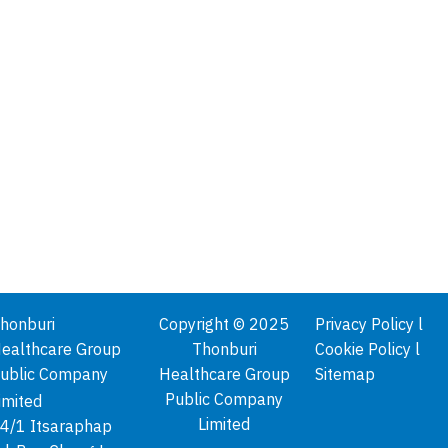
honburi
Copyright © 2025
Privacy Policy l
ealthcare Group
Thonburi
Cookie Policy l
ublic Company
Healthcare Group
Sitemap
Public Company
imited
Limited
4/1 Itsaraphap
นายวีระชัย ศรีขจร