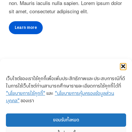
non. Mauris iaculis nulla sapien. Lorem ipsum dolor
sit amet, consectetur adipiscing elit.
Learn more
เว็บไซต์ของเราใช้คุกกี้เพื่อเพิ่มประสิทธิภาพและประสบการณ์ที่ดี
Thonburi
Copyright ©
Privacy Policy l
ในการใช้เว็บไซต์ท่านสามารถศึกษารายละเอียดการใช้คุกกี้ได้ที่
Healthcare
2025
Cookie Policy l
"นโยบายการใช้คุกกี้"
และ
"นโยบายการคุ้มครองข้อมูลส่วน
Group Public
Thonburi
Sitemap
บุคคล"
ของเรา
Company
Healthcare
Group Public
Limited
Company
34/1 Itsaraphap
ยอมรับทั้งหมด
Limited
Rd, Ban Chang
Lor, Bangkok